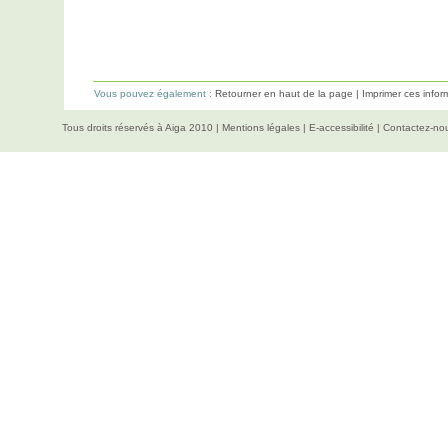
Vous pouvez également :
Retourner en haut de la page
|
Imprimer ces infor
Tous droits réservés à Aiga 2010 |
Mentions légales
|
E-accessibilité
|
Contactez-no